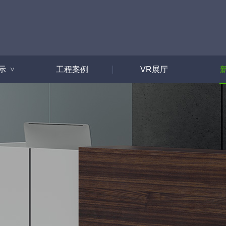
示
工程案例
VR展厅
>