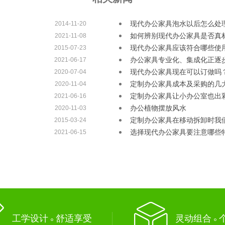
现代办公家具泡水以后怎么处
2014-11-20
如何辨别现代办公家具是否真
2021-11-08
现代办公家具应该符合哪些使
2015-07-23
办公家具专业化、集成化正逐
2021-06-17
现代办公家具现在可以订做吗
2020-07-04
定制办公家具成本及采购的几
2020-11-04
定制办公家具让小办公室也出
2021-06-16
办公植物摆放风水
2020-11-03
定制办公家具在移动拆卸时我
2015-03-24
选择现代办公家具要注意哪些
2021-06-15
工学设计 舒适享受
灵动组合 