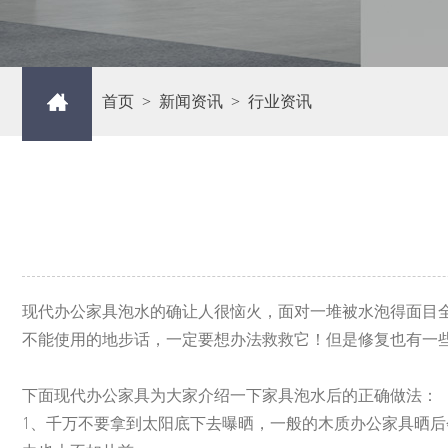
首页
>
新闻资讯
>
行业资讯
现代办公家具泡水的确让人很恼火，面对一堆被水泡得面目
不能使用的地步话，一定要想办法救救它！但是修复也有一
下面现代办公家具为大家介绍一下家具泡水后的正确做法：
1、千万不要拿到太阳底下去曝晒，一般的木质办公家具晒