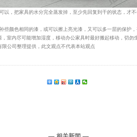
也可以，把家具的水分完全蒸发掉，至少先回复到干的状态，才不
以补些颜色相同的漆，或可以擦上亮光漆，又可以多一层的保护
源，室内尽可能增加湿度，移动办公家具时最好搬起移动，切勿
具制造有限公司整理提供，此文观点不代表本站观点
— 相关新闻 —