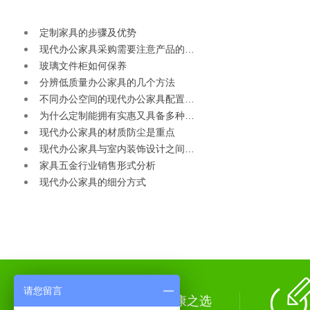
定制家具的步骤及优势
现代办公家具采购需要注意产品的…
玻璃文件柜如何保养
分辨低质量办公家具的几个方法
不同办公空间的现代办公家具配置…
为什么定制能拥有实惠又具备多种…
现代办公家具的材质防尘是重点
现代办公家具与室内装饰设计之间…
家具五金行业销售形式分析
现代办公家具的细分方式
请您留言
绿色环保 健康之选