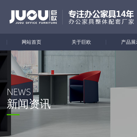
网站首页
关于巨欧
产品展
NEWS
新闻资讯