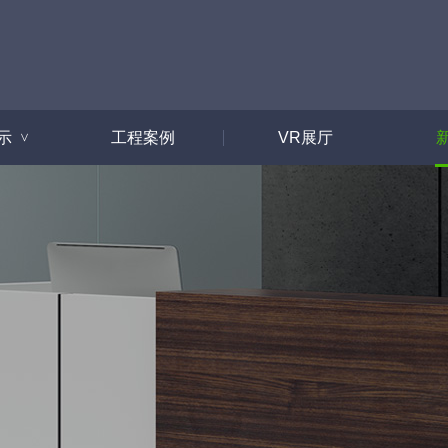
示
工程案例
VR展厅
>