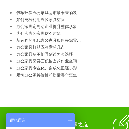
低碳环保办公家具是市场未来的发…
如何充分利用办公家具空间
办公家具定制助企业提升整体形象…
为什么办公家具这么时髦
新选购的现代办公家具如何去除异…
办公家具打蜡应注意的几点
办公家具皮革护理剂该怎么选择
办公家具需要面积恰当的作业空间…
办公家具专业化、集成化正逐步形…
定制办公家具价格和质量哪个更重…
请您留言
绿色环保 健康之选