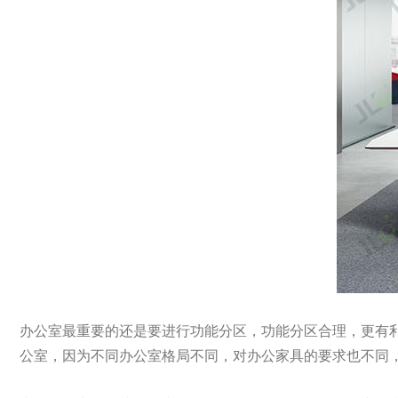
办公室最重要的还是要进行功能分区，功能分区合理，更有
公室，因为不同办公室格局不同，对办公家具的要求也不同