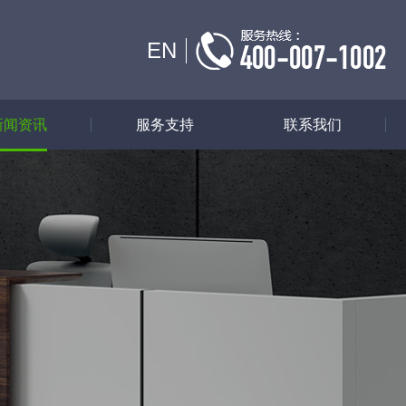
EN
新闻资讯
服务支持
联系我们