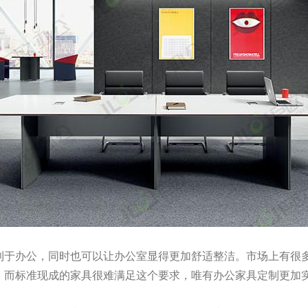
利于办公，同时也可以让办公室显得更加舒适整洁。市场上有很
，而标准现成的家具很难满足这个要求，唯有办公家具定制更加