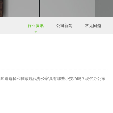
行业资讯
公司新闻
常见问题
你知道选择和摆放现代办公家具有哪些小技巧吗？现代办公家