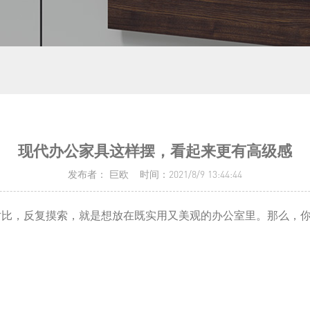
现代办公家具这样摆，看起来更有高级感
发布者： 巨欧 时间：2021/8/9 13:44:44
对比，反复摸索，就是想放在既实用又美观的办公室里。那么，