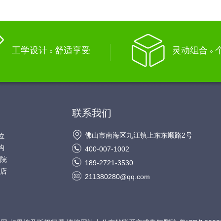
工学设计 舒适享受
灵动组合 
联系我们
佛山市南海区九江镇上东东顺路2号
位
构
400-007-1002
医院
189-2721-3530
酒店
211380280@qq.com