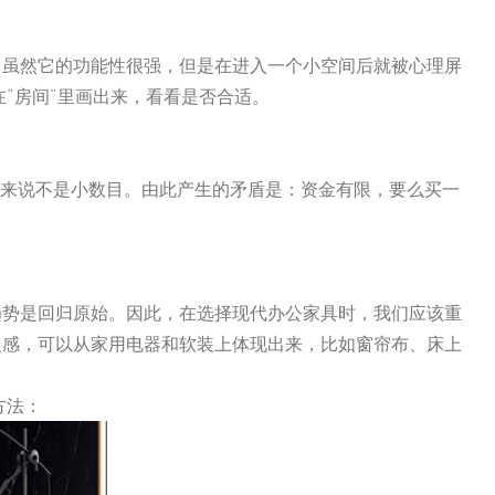
虽然它的功能性很强，但是在进入一个小空间后就被心理屏
“房间”里画出来，看看是否合适。
来说不是小数目。由此产生的矛盾是：资金有限，要么买一
趋势是回归原始。因此，在选择现代办公家具时，我们应该重
足感，可以从家用电器和软装上体现出来，比如窗帘布、床上
方法：